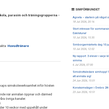
SIMFÖRBUNDET
skola, parasim och träningsgrupperna -
Agneta – startern på något s
18 Jul 2026, 20:16
Stort intresse för sommarsi
Eskilstuna!
10 Jul 2026, 15:35
Simborgarmärkets dag 10 ju
takta
Huvudtränare
10 Jul 2026, 12:02
Ny rapport: 3 elever i varje k
simma.
6 Jul 2026, 07:00
Simidrottsledare simhopp! 
att anmäla sig!
24 Jun 2026, 15:01
lskaps simskoleverksamhet inför hösten
Konstsimsläger i Örebro 28-
23 Jun 2026, 10:51
lande när anmälan öppnar och därmed
åra övriga kanaler.
.
nder 10 veckor med uppehåll under