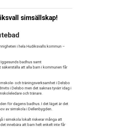
diksvall simsällskap!
utebad
unnigheten i hela Hudiksvalls kommun –
 i Iggesunds badhus samt
 säkerställa att alla barn i kommunen får
 simskole- och träningsverksamhet i Delsbo
ivits i Delsbo men det saknas tyvärr idag i
simskoleledare och tränare.
en för dagens badhus. I det läget är det
hov av simskola i Dellenbygden.
 i simskola lokalt riskerar många att
et innebära att barn helt enkelt inte får