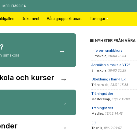
MEDLEMSSIDA
ildgalleri
Dokument
Våra grupper/tränare
Tävlingar
NYHETER FRÅN VÅRA
?
→
Info om snabbkurs
ch simskola
Simskola
,
20/04 16:03
Anmälan simskola VT26
Simskola
,
30/03 20:25
skola och kurser
→
Utbildning i Barn-HLR
Tränarsida
,
23/01 15:38
Träningstider
Mästerskap
,
18/12 15:00
→
Träningstider
Medley
,
18/12 14:48
(..)
ender
→
Teknik
,
08/12 09:57