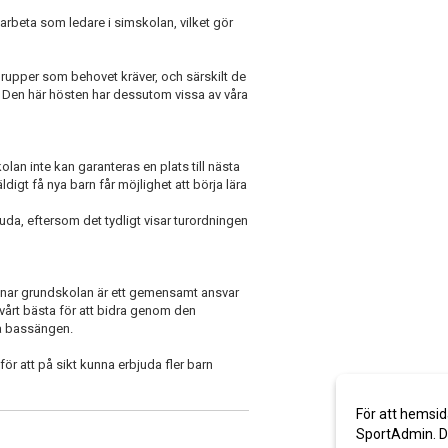
 arbeta som ledare i simskolan, vilket gör
a grupper som behovet kräver, och särskilt de
. Den här hösten har dessutom vissa av våra
an inte kan garanteras en plats till nästa
ldigt få nya barn får möjlighet att börja lära
uda, eftersom det tydligt visar turordningen
mnar grundskolan är ett gemensamt ansvar
vårt bästa för att bidra genom den
ra bassängen.
för att på sikt kunna erbjuda fler barn
För att hemsid
SportAdmin. De