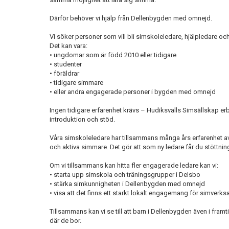
Därför behöver vi hjälp från Dellenbygden med omnejd.
Vi söker personer som vill bli simskoleledare, hjälpledare och
Det kan vara:
• ungdomar som är född 2010 eller tidigare
• studenter
• föräldrar
• tidigare simmare
• eller andra engagerade personer i bygden med omnejd
Ingen tidigare erfarenhet krävs – Hudiksvalls Simsällskap erb
introduktion och stöd.
Våra simskoleledare har tillsammans många års erfarenhet av
och aktiva simmare. Det gör att som ny ledare får du stöttning 
Om vi tillsammans kan hitta fler engagerade ledare kan vi:
• starta upp simskola och träningsgrupper i Delsbo
• stärka simkunnigheten i Dellenbygden med omnejd
• visa att det finns ett starkt lokalt engagemang för simver
Tillsammans kan vi se till att barn i Dellenbygden även i framt
där de bor.