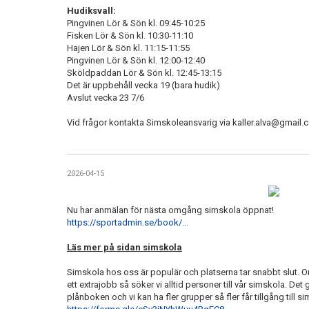
Hudiksvall:
Pingvinen Lör & Sön kl. 09:45-10:25
Fisken Lör & Sön kl. 10:30-11:10
Hajen Lör & Sön kl. 11:15-11:55
Pingvinen Lör & Sön kl. 12:00-12:40
Sköldpaddan Lör & Sön kl. 12:45-13:15
Det är uppbehåll vecka 19 (bara hudik)
Avslut vecka 23 7/6
Vid frågor kontakta Simskoleansvarig via kaller.alva@gmail.
2026-04-15
Nu har anmälan för nästa omgång simskola öppnat!
https://sportadmin.se/book/...
Läs mer på sidan simskola
Simskola hos oss är populär och platserna tar snabbt slut. O
ett extrajobb så söker vi alltid personer till vår simskola. Det
plånboken och vi kan ha fler grupper så fler får tillgång till 