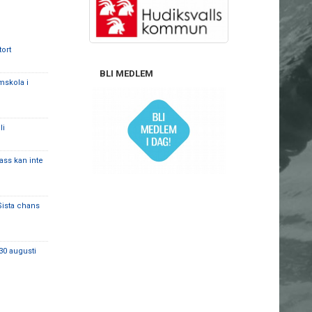
tort
BLI MEDLEM
mskola i
li
lass kan inte
Sista chans
30 augusti