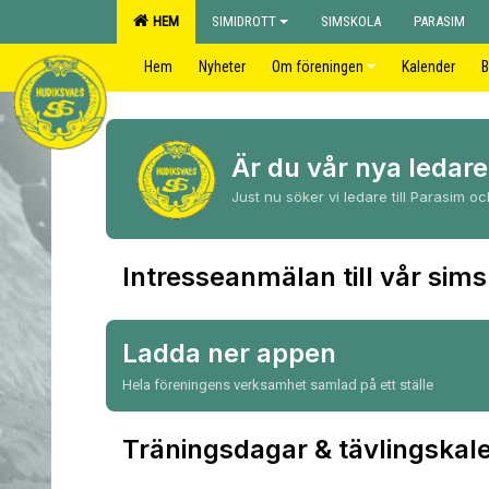
HEM
SIMIDROTT
SIMSKOLA
PARASIM
Hem
Nyheter
Om föreningen
Kalender
B
Är du vår nya ledare
Just nu söker vi ledare till Parasim o
Intresseanmälan till vår sim
Ladda ner appen
Hela föreningens verksamhet samlad på ett ställe
Träningsdagar & tävlingskal