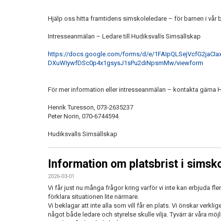
Hjälp oss hitta framtidens simskoleledare – för barnen i vår 
Intresseanmälan – Ledare till Hudiksvalls Simsällskap
https://docs.google.com/forms/d/e/1FAIpQLSejVcfG2jaCIax
DXuWIywfDSc0p4x1gsysJ1sPu2diNpsmMw/viewform
För mer information eller intresseanmälan – kontakta gärna 
Henrik Turesson, 073-2635237
Peter Norin, 070-6744594
Hudiksvalls Simsällskap
Information om platsbrist i simsk
2026-03-01
Vi får just nu många frågor kring varför vi inte kan erbjuda fler
förklara situationen lite närmare.
Vi beklagar att inte alla som vill får en plats. Vi önskar verkli
något både ledare och styrelse skulle vilja. Tyvärr är våra möj