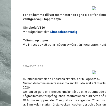
För att komma till verksamheternas egna sidor för sim
vänligen välj i toppmenyn.
Simskola VT26
Vid frågor kontakta
Simskoleansvarig
Träningsgrupper
Vid intresse av att börja i någon av våra träningsgrupper, kon
2026-06-17 17:38
🏊 Intresseanmälan till höstens simskola är nu öppen! 🏊
Nu kan du lämna en intresseanmälan till Hudiksvalls Simsäl
2026.
Genom att göra en intresseanmälan får du ett e-postmedde
några timmars försprång innan informationen publiceras på v
📅 Anmälan öppnar den 2 augusti och stänger den 23 augusti
🏊 Simskolan startar första veckan i september och pågår u