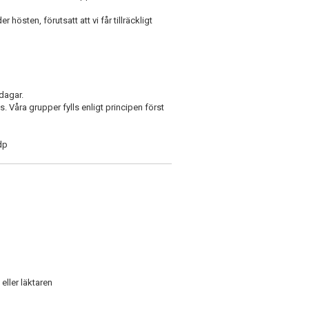
östen, förutsatt att vi får tillräckligt
dagar.
. Våra grupper fylls enligt principen först
dp
n eller läktaren