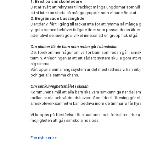
1. Brist på simskoleledare
Det är svårt att rekrytera tillräckligt många ungdomar som vill
att vi inte kan starta så många grupper som vi hade önskat.
2. Begränsade bassängtider
De tider vi får tillgång till räcker inte för att rymma så mång
yngsta barnen behöver tidigare tider som passar deras ålder
tider blivit senarelagda, vilket innebar att en grupp fick utgå.
Om platser för de barn som redan går i simskolan
Det förekommer frågor om varför barn som redan går i simskol
termin. Anledningen är att ett sådant system skulle göra att vä
sig simma.
Vårt öppna anmälningssystem är det mest rättvisa vi kan erbj
och ger alla samma chans.
Om simkunnighetsmålet i skolan
Kommunens mål att alla barn ska vara simkunniga när de lä
mellan skola och vårdnadshavare. Som ideell förening gör vi 
simskoleverksamhet vi kan bedriva inom de timmar vi får hy
Vi hoppas på förståelse för situationen och fortsätter arbeta 
möjligheten att gå i simskola hos oss.
Fler nyheter >>