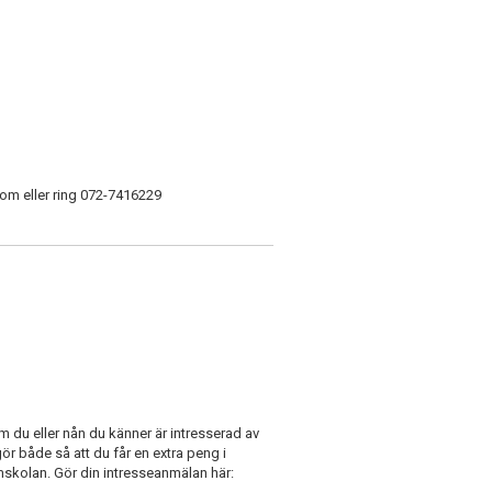
com eller ring 072-7416229
m du eller nån du känner är intresserad av
 gör både så att du får en extra peng i
simskolan. Gör din intresseanmälan här: