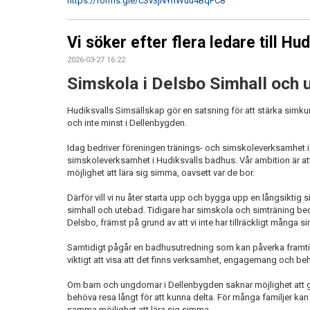
https://forms.gle/cSv3jNYhWuu4BqFC8
Vi söker efter flera ledare till Hu
2026-03-27 16:22
Simskola i Delsbo Simhall och 
Hudiksvalls Simsällskap gör en satsning för att stärka simk
och inte minst i Dellenbygden.
Idag bedriver föreningen tränings- och simskoleverksamhet
simskoleverksamhet i Hudiksvalls badhus. Vår ambition är att
möjlighet att lära sig simma, oavsett var de bor.
Därför vill vi nu åter starta upp och bygga upp en långsiktig
simhall och utebad. Tidigare har simskola och simträning bedr
Delsbo, främst på grund av att vi inte har tillräckligt många 
Samtidigt pågår en badhusutredning som kan påverka framtid
viktigt att visa att det finns verksamhet, engagemang och be
Om barn och ungdomar i Dellenbygden saknar möjlighet att gå
behöva resa långt för att kunna delta. För många familjer kan d
samma möjlighet att lära sig simma.