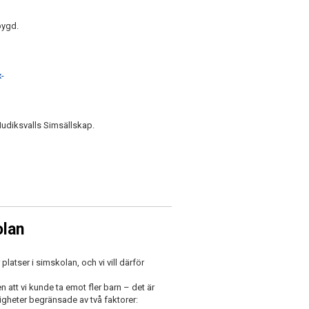
bygd.
-
Hudiksvalls Simsällskap.
olan
 platser i simskolan, och vi vill därför
gen att vi kunde ta emot fler barn – det är
ligheter begränsade av två faktorer: