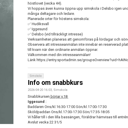
höstlovet (vecka 44).
Vi hoppas även kunna öppna upp simskola i Delsbo igen under h
många deltagare och ledare.
Planerade orter för höstens simskola:
✅ Hudiksvall
✅ Iggesund
✅ Delsbo (vid tillräckligt intresse)
Verksamheten planeras att genomföras på lördagar och sön
Observera att intresseanmälan inte innebär en reserverad plats
till kvarn när den ordinarie anmälan öppnar.
Välkommen med din intresseanmälan!
Länk https://entry.sportadmin.se/groupsOverview?uid=hAIN
Simskola
Info om snabbkurs
2026-04-20 16:03, Simskola
Snabbkursen
börjar v.18
Iggesund :
Baddaren Ons/kl.16:30-17:00 Sön/kl.17:00-17:30
Sköldpaddan Ons/kl.17:00-17:30 Sön/17:35-18:05
Vi håller till i den lilla bassängen, föräldrar härnvisas till entré
Avslut vecka 22 31/5