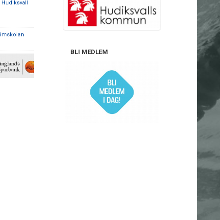
l Hudiksvall
 simskolan
BLI MEDLEM