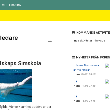
MEDLEMSSIDA
KOMMANDE AKTIVITE
ledare
→
Inga aktiviteter inbokade
NYHETER FRÅN FÖRE
llskaps Simskola
Hösten 26 simskola
anmälningar!
Hem
,
07/08 13:00
(..)
Hem
,
17/06 17:38
(..)
Hem
,
15/04 04-15
 fyllda. Vår verksamhet bedrivs under