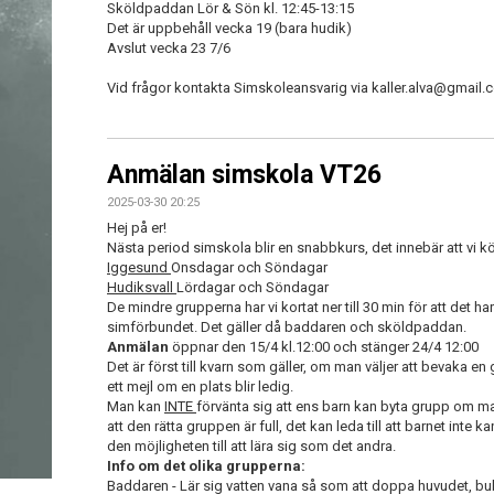
Sköldpaddan Lör & Sön kl. 12:45-13:15
Det är uppbehåll vecka 19 (bara hudik)
Avslut vecka 23 7/6
Vid frågor kontakta Simskoleansvarig via kaller.alva@gmail.
Anmälan simskola VT26
2025-03-30 20:25
Hej på er!
Nästa period simskola blir en snabbkurs, det innebär att vi k
Iggesund
Onsdagar och Söndagar
Hudiksvall
Lördagar och Söndagar
De mindre grupperna har vi kortat ner till 30 min för att det ha
simförbundet. Det gäller då baddaren och sköldpaddan.
Anmälan
öppnar den 15/4 kl.12:00 och stänger 24/4 12:00
Det är först till kvarn som gäller, om man väljer att bevaka 
ett mejl om en plats blir ledig.
Man kan
INTE
förvänta sig att ens barn kan byta grupp om man
att den rätta gruppen är full, det kan leda till att barnet inte
den möjligheten till att lära sig som det andra.
Info om det olika grupperna:
Baddaren - Lär sig vatten vana så som att doppa huvudet, bub