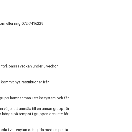
com eller ring 072-7416229
ör två pass i veckan under 5 veckor.
r kommit nya restriktioner från
en grupp hamnar man i ett kösystem och får
 väljer att anmäla till en annan grupp för
 kan hänga på tempot i gruppen och inte får
bla i vattenytan och glida med en platta.