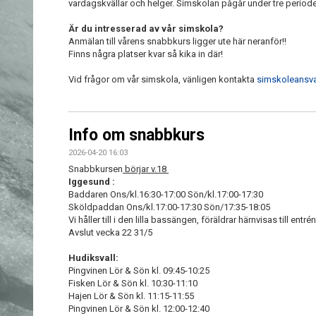
vardagskvällar och helger. Simskolan pågår under tre periode
Är du intresserad av vår simskola?
Anmälan till vårens snabbkurs ligger ute här neranför!!
Finns några platser kvar så kika in där!
Vid frågor om vår simskola, vänligen kontakta
simskoleansva
Info om snabbkurs
2026-04-20 16:03
Snabbkursen
börjar v.18
Iggesund :
Baddaren Ons/kl.16:30-17:00 Sön/kl.17:00-17:30
Sköldpaddan Ons/kl.17:00-17:30 Sön/17:35-18:05
Vi håller till i den lilla bassängen, föräldrar härnvisas till entré
Avslut vecka 22 31/5
Hudiksvall:
Pingvinen Lör & Sön kl. 09:45-10:25
Fisken Lör & Sön kl. 10:30-11:10
Hajen Lör & Sön kl. 11:15-11:55
Pingvinen Lör & Sön kl. 12:00-12:40