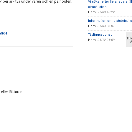
r per år - två under våren och en på hösten.
Vi söker efter flera ledare til
simsällskap!
Hem
,
27/03 16:22
Information om platsbrist i
Hem
,
01/03 03-01
rige.
Tävlingssponsor
Hem
,
04/12 21:09
n eller läktaren