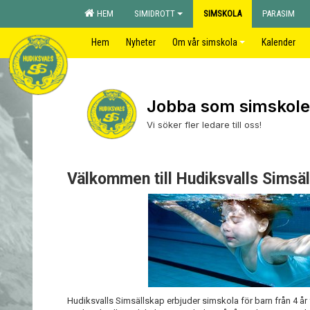
HEM
SIMIDROTT
SIMSKOLA
PARASIM
Hem
Nyheter
Om vår simskola
Kalender
Jobba som simskole
Vi söker fler ledare till oss!
Välkommen till Hudiksvalls Simsä
Hudiksvalls Simsällskap erbjuder simskola för barn från 4 år