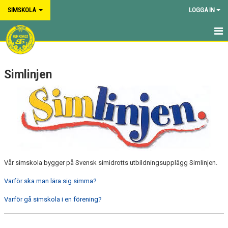
SIMSKOLA
LOGGA IN
HEM
Simlinjen
NYHETER
OM VÅR SIMSKOLA
VILLKOR
INFORMATION
SIMLINJEN
Vår simskola bygger på Svensk simidrotts utbildningsupplägg Simlinjen.
Varför ska man lära sig simma?
NIVÅER
Varför gå simskola i en förening?
SIMMÄRKEN
AVGIFTER