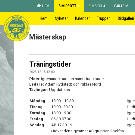
HEM
SIMIDROTT
SIMSKOLA
PARASIM
Hem
Nyheter
Kalender
Truppen
Bildgalleri
Mästerskap
Träningstider
2023-12-18 15:00
Plats:
Iggesunds badhus samt Hudikbadet.
Ledare:
Adam Rydstedt och Niklas Nord
Tävlingar:
Uppdateras
Måndag
18.00– 19.30
Igg
Tisdag
19.00–20.30
Hud
Torsdag
18.00-19.30
Igg
Fredag
06.30-07.30
Hud
Söndag
AB 17.30-19
Igge
Utöver detta gymmar AB gruppen 2 valfria