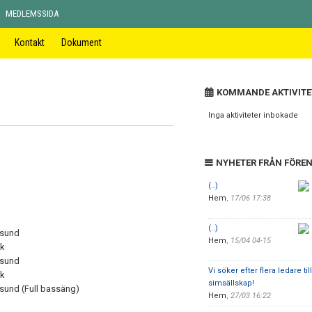
MEDLEMSSIDA
Kontakt
Dokument
KOMMANDE AKTIVITE
Inga aktiviteter inbokade
NYHETER FRÅN FÖRE
(..)
Hem
,
17/06 17:38
(..)
esund
Hem
,
15/04 04-15
ik
esund
Vi söker efter flera ledare til
ik
simsällskap!
sund (Full bassäng)
Hem
,
27/03 16:22