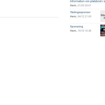
Information om platsbrist i
Hem
,
01/03 03-01
Tävlingssponsor
Hem
,
04/12 21:09
Sponsring
Hem
,
19/10 10:38