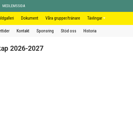
MEDLEMSSIDA
ildgalleri
Dokument
Våra grupper/tränare
Tävlingar
ttider
Kontakt
Sponsring
Stöd oss
Historia
skap 2026-2027