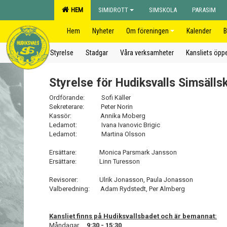
HEM
SIMIDROTT
SIMSKOLA
PARASIM
Hem
Nyheter
Om föreningen
Kalender
B
Styrelse
Stadgar
Våra verksamheter
Kansliets öppe
Styrelse för Hudiksvalls Simsäll
Ordförande: Sofi Käller
Sekreterare: Peter Norin
Kassör: Annika Moberg
Ledamot: Ivana Ivanovic Brigic
Ledamot: Martina Olsson
Ersättare: Monica Parsmark Jansson
Ersättare: Linn Turesson
Revisorer: Ulrik Jonasson, Paula Jonasson
Valberedning: Adam Rydstedt, Per Almberg
Kansliet finns på Hudiksvallsbadet och är bemannat:
Måndagar
9:30 - 15:30