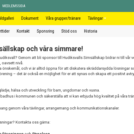
MEDLEMSSIDA
ildgalleri
Dokument
Våra grupper/tränare
Tävlingar
ttider
Kontakt
Sponsring
Stöd oss
Historia
sällskap och våra simmare!
Hudiksvall? Genom att bli sponsor till Hudiksvalls Simsällskap bidrar ni till vår
, oavsett nivå.
 önskemål, och vi är alltid öppna för att diskutera skräddarsydda lösningar s
 förening – det är också en möjlighet för er att synas och skapa ett positivt avtry
glädje, hälsa och utveckling för barn, ungdomar och vuxna.
a badhus i kommunen och säkerställa att vi kan erbjuda hög kvalitet på våra tr
anhang genom våra tävlingar, arrangemang och kommunikationskanaler.
lösningar? Kontakta oss gärna:
 föreningen
och
Styrelsen
.