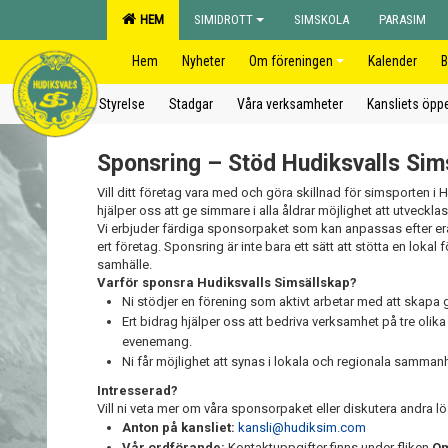
HEM
SIMIDROTT
SIMSKOLA
PARASIM
Hem
Nyheter
Om föreningen
Kalender
B
Styrelse
Stadgar
Våra verksamheter
Kansliets öppe
Sponsring – Stöd Hudiksvalls Sim
Vill ditt företag vara med och göra skillnad för simsporten i 
hjälper oss att ge simmare i alla åldrar möjlighet att utvecklas
Vi erbjuder färdiga sponsorpaket som kan anpassas efter era
ert företag. Sponsring är inte bara ett sätt att stötta en lokal
samhälle.
Varför sponsra Hudiksvalls Simsällskap?
Ni stödjer en förening som aktivt arbetar med att skapa 
Ert bidrag hjälper oss att bedriva verksamhet på tre olik
evenemang.
Ni får möjlighet att synas i lokala och regionala samm
Intresserad?
Vill ni veta mer om våra sponsorpaket eller diskutera andra 
Anton på kansliet:
kansli@hudiksim.com
Vår ordförande:
Kontaktuppgifter finns under fliken
Om