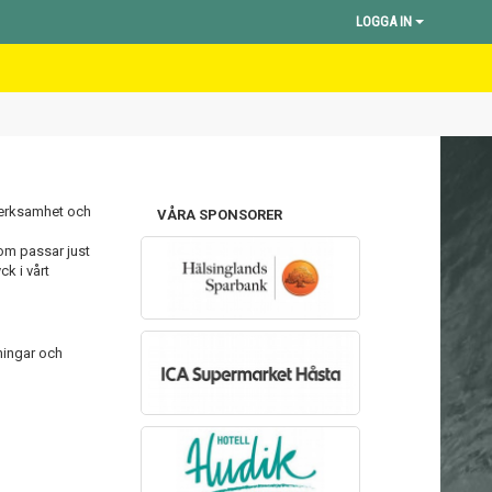
LOGGA IN
 verksamhet och
VÅRA SPONSORER
om passar just
ck i vårt
äningar och