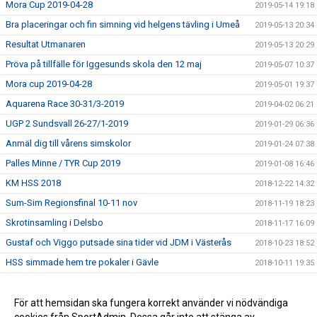
Mora Cup 2019-04-28
2019-05-14 19:18
Bra placeringar och fin simning vid helgens tävling i Umeå
2019-05-13 20:34
Resultat Utmanaren
2019-05-13 20:29
Pröva på tillfälle för Iggesunds skola den 12 maj
2019-05-07 10:37
Mora cup 2019-04-28
2019-05-01 19:37
Aquarena Race 30-31/3-2019
2019-04-02 06:21
UGP 2 Sundsvall 26-27/1-2019
2019-01-29 06:36
Anmäl dig till vårens simskolor
2019-01-24 07:38
Palles Minne / TYR Cup 2019
2019-01-08 16:46
KM HSS 2018
2018-12-22 14:32
Sum-Sim Regionsfinal 10-11 nov
2018-11-19 18:23
Skrotinsamling i Delsbo
2018-11-17 16:09
Gustaf och Viggo putsade sina tider vid JDM i Västerås
2018-10-23 18:52
HSS simmade hem tre pokaler i Gävle
2018-10-11 19:35
Försäljning av NewBody
2018-09-19 20:27
Simskola hösten 2018
För att hemsidan ska fungera korrekt använder vi nödvändiga
2018-07-06 12:25