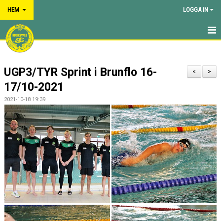
HEM
LOGGA IN
HEM
UGP3/TYR Sprint i Brunflo 16-
NYHETER
<
>
17/10-2021
OM FÖRENINGEN
2021-10-18 19:39
KALENDER
BILDGALLERI
DOKUMENT
VÅRA GRUPPER/TRÄNARE
TÄVLINGAR