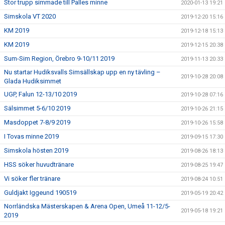
Stor trupp simmade till Palles minne
2020-01-13 19:21
Simskola VT 2020
2019-12-20 15:16
KM 2019
2019-12-18 15:13
KM 2019
2019-12-15 20:38
Sum-Sim Region, Örebro 9-10/11 2019
2019-11-13 20:33
Nu startar Hudiksvalls Simsällskap upp en ny tävling –
2019-10-28 20:08
Glada Hudiksimmet
UGP, Falun 12-13/10 2019
2019-10-28 07:16
Sälsimmet 5-6/10 2019
2019-10-26 21:15
Masdoppet 7-8/9 2019
2019-10-26 15:58
I Tovas minne 2019
2019-09-15 17:30
Simskola hösten 2019
2019-08-26 18:13
HSS söker huvudtränare
2019-08-25 19:47
Vi söker fler tränare
2019-08-24 10:51
Guldjakt Iggeund 190519
2019-05-19 20:42
Norrländska Mästerskapen & Arena Open, Umeå 11-12/5-
2019-05-18 19:21
2019