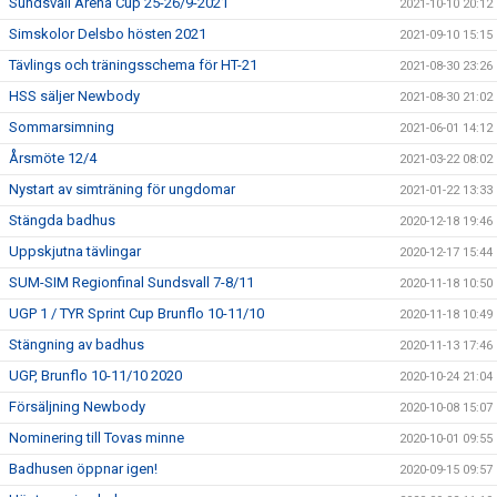
Sundsvall Arena Cup 25-26/9-2021
2021-10-10 20:12
Simskolor Delsbo hösten 2021
2021-09-10 15:15
Tävlings och träningsschema för HT-21
2021-08-30 23:26
HSS säljer Newbody
2021-08-30 21:02
Sommarsimning
2021-06-01 14:12
Årsmöte 12/4
2021-03-22 08:02
Nystart av simträning för ungdomar
2021-01-22 13:33
Stängda badhus
2020-12-18 19:46
Uppskjutna tävlingar
2020-12-17 15:44
SUM-SIM Regionfinal Sundsvall 7-8/11
2020-11-18 10:50
UGP 1 / TYR Sprint Cup Brunflo 10-11/10
2020-11-18 10:49
Stängning av badhus
2020-11-13 17:46
UGP, Brunflo 10-11/10 2020
2020-10-24 21:04
Försäljning Newbody
2020-10-08 15:07
Nominering till Tovas minne
2020-10-01 09:55
Badhusen öppnar igen!
2020-09-15 09:57