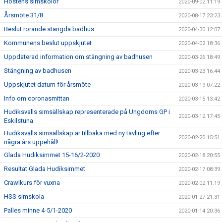
Höstens simskolor
2020-09-02 11:19
Årsmöte 31/8
2020-08-17 23:23
Beslut rörande stängda badhus
2020-04-30 12:07
Kommunens beslut uppskjutet
2020-04-02 18:36
Uppdaterad information om stängning av badhusen
2020-03-26 18:49
Stängning av badhusen
2020-03-23 16:44
Uppskjutet datum för årsmöte
2020-03-19 07:22
Info om coronasmittan
2020-03-15 13:42
Hudiksvalls simsällskap representerade på Ungdoms GP i
2020-03-12 17:45
Eskilstuna
Hudiksvalls simsällskap är tillbaka med ny tävling efter
2020-02-20 15:51
några års uppehåll!
Glada Hudiksimmet 15-16/2-2020
2020-02-18 20:55
Resultat Glada Hudiksimmet
2020-02-17 08:39
Crawlkurs för vuxna
2020-02-02 11:19
HSS simskola
2020-01-27 21:31
Palles minne 4-5/1-2020
2020-01-14 20:36