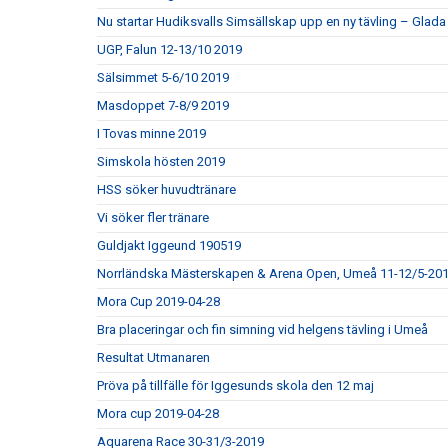
Nu startar Hudiksvalls Simsällskap upp en ny tävling – Gla
UGP, Falun 12-13/10 2019
Sälsimmet 5-6/10 2019
Masdoppet 7-8/9 2019
I Tovas minne 2019
Simskola hösten 2019
HSS söker huvudtränare
Vi söker fler tränare
Guldjakt Iggeund 190519
Norrländska Mästerskapen & Arena Open, Umeå 11-12/5-20
Mora Cup 2019-04-28
Bra placeringar och fin simning vid helgens tävling i Umeå
Resultat Utmanaren
Pröva på tillfälle för Iggesunds skola den 12 maj
Mora cup 2019-04-28
Aquarena Race 30-31/3-2019