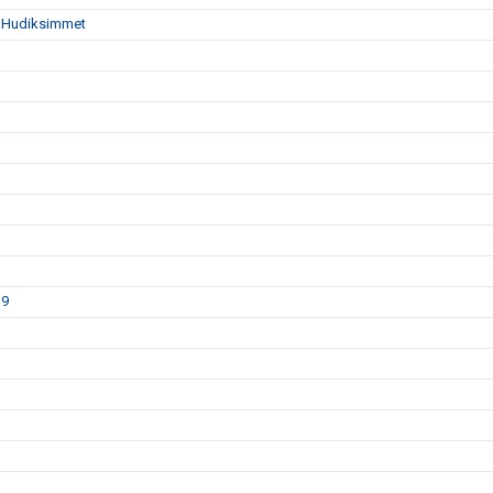
da Hudiksimmet
19