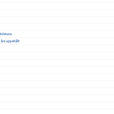
kilstuna
 års uppehåll!