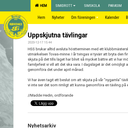
HEM
SIMIDROTT
SIMSKOLA
PARASIM
Hem
Nyheter
Om föreningen
Kalender
B
Uppskjutna tävlingar
2020-12-17 15:44
HSS brukar alltid avsluta höstterminen med ett klubbmästers
utmärkelsen Tovas-minne. I år tvingas vi tyvärr att bryta den fi
skjuta på det tills läget har blivit så mycket bättre att vi har 
familjefest vi vill att det ska vara. I dagsläget är det omöjl
genomföra det under april månad.
Vi har även tagit ett beslut om att skjuta på vår "nygamla" tä
vi inte ser det som rimligt att kunna genomföra en tävling på e
//Madde Hedin, ordförande
Nyhetsarkiv