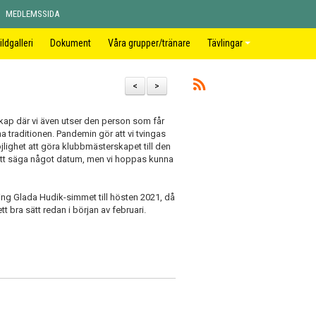
MEDLEMSSIDA
ildgalleri
Dokument
Våra grupper/tränare
Tävlingar
<
>
kap där vi även utser den person som får
na traditionen. Pandemin gör att vi tvingas
möjlighet att göra klubbmästerskapet till den
igt att säga något datum, men vi hoppas kunna
vling Glada Hudik-simmet till hösten 2021, då
tt bra sätt redan i början av februari.