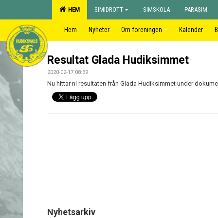
HEM
SIMIDROTT
SIMSKOLA
PARASIM
Hem
Nyheter
Om föreningen
Kalender
B
Resultat Glada Hudiksimmet
2020-02-17 08:39
Nu hittar ni resultaten från Glada Hudiksimmet under dokumen
Nyhetsarkiv