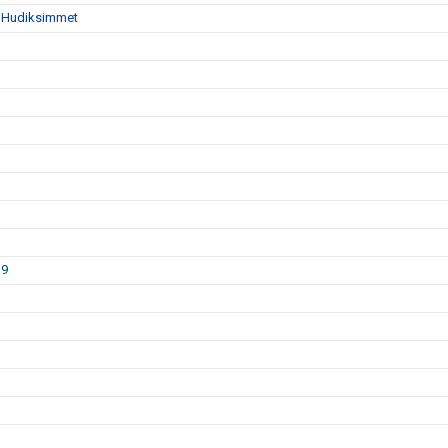
da Hudiksimmet
19