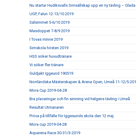
Nu startar Hudiksvalls Simsällskap upp en ny tävling – Gla
UGP, Falun 12-13/10 2019
Sälsimmet 5-6/10 2019
Masdoppet 7-8/9 2019
I Tovas minne 2019
Simskola hösten 2019
HSS söker huvudtränare
Vi söker fler tränare
Guldjakt Iggeund 190519
Norrländska Mästerskapen & Arena Open, Umeå 11-12/5-20
Mora Cup 2019-04-28
Bra placeringar och fin simning vid helgens tävling i Umeå
Resultat Utmanaren
Pröva på tillfälle för Iggesunds skola den 12 maj
Mora cup 2019-04-28
Aquarena Race 30-31/3-2019