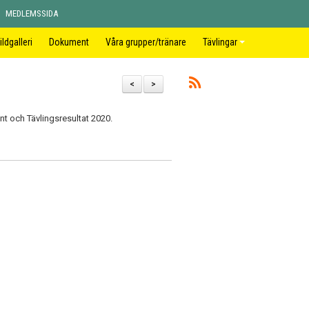
MEDLEMSSIDA
ildgalleri
Dokument
Våra grupper/tränare
Tävlingar
<
>
t och Tävlingsresultat 2020.