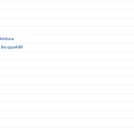
kilstuna
 års uppehåll!