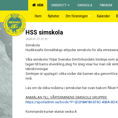
HEM
SIMIDROTT
SIMSKOLA
PARASIM
Hem
Nyheter
Om föreningen
Kalender
B
HSS simskola
2020-01-27 21:31
Simskola
Hudiksvalls Simsällskap erbjuder simskola för alla intresserad
Våra simskolor följer Svenska Simförbundets Simlinje som ä
tagen till barns utveckling,steg för steg visar hur man når si
teknikövningar.
Simlinjen är upplagd i olika nivåer där barnen ska genomföra 
nivå.
Läs om de olika nivåerna i simskolan här ovan bakom fliken
ANMÄLAN TILL VÅRTERMINENS SIMSKOLE GRUPPER:
https://sportadmin.se/book/?F={D2F8AF80-EF6C-40BA-BD
Kommande kurser startar vecka 8.