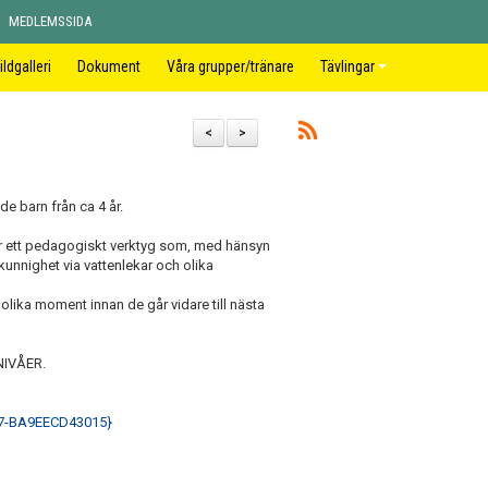
MEDLEMSSIDA
ildgalleri
Dokument
Våra grupper/tränare
Tävlingar
<
>
e barn från ca 4 år.
r ett pedagogiskt verktyg som, med hänsyn
mkunnighet via vattenlekar och olika
olika moment innan de går vidare till nästa
 NIVÅER.
47-BA9EECD43015}