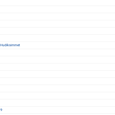
da Hudiksimmet
19