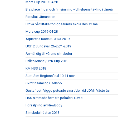
Mora Cup 2019-04-28
Bra placeringar och fin simning vid helgens tävling i Umeå
Resultat Utmanaren
Pröva på tillfälle för Iggesunds skola den 12 maj
Mora cup 2019-04-28
Aquarena Race 30-31/3-2019
UGP 2 Sundsvall 26-27/1-2019
Anmäl dig till vårens simskolor
Palles Minne / TYR Cup 2019
KM HSS 2018
Sum-Sim Regionsfinal 10-11 nov
Skrotinsamling i Delsbo
Gustaf och Viggo putsade sina tider vid JDM i Västerås
HSS simmade hem tre pokaler i Gävle
Försäljning av NewBody
Simskola hösten 2018