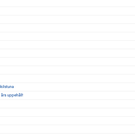
kilstuna
 års uppehåll!