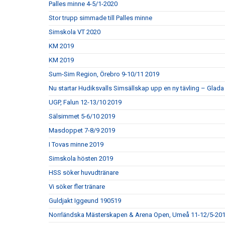
Palles minne 4-5/1-2020
Stor trupp simmade till Palles minne
Simskola VT 2020
KM 2019
KM 2019
Sum-Sim Region, Örebro 9-10/11 2019
Nu startar Hudiksvalls Simsällskap upp en ny tävling – Gla
UGP, Falun 12-13/10 2019
Sälsimmet 5-6/10 2019
Masdoppet 7-8/9 2019
I Tovas minne 2019
Simskola hösten 2019
HSS söker huvudtränare
Vi söker fler tränare
Guldjakt Iggeund 190519
Norrländska Mästerskapen & Arena Open, Umeå 11-12/5-20