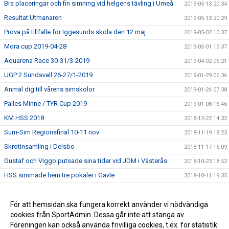
Bra placeringar och fin simning vid helgens tävling i Umeå
2019-05-13 20:34
Resultat Utmanaren
2019-05-13 20:29
Pröva på tillfälle för Iggesunds skola den 12 maj
2019-05-07 10:37
Mora cup 2019-04-28
2019-05-01 19:37
Aquarena Race 30-31/3-2019
2019-04-02 06:21
UGP 2 Sundsvall 26-27/1-2019
2019-01-29 06:36
Anmäl dig till vårens simskolor
2019-01-24 07:38
Palles Minne / TYR Cup 2019
2019-01-08 16:46
KM HSS 2018
2018-12-22 14:32
Sum-Sim Regionsfinal 10-11 nov
2018-11-19 18:23
Skrotinsamling i Delsbo
2018-11-17 16:09
Gustaf och Viggo putsade sina tider vid JDM i Västerås
2018-10-23 18:52
HSS simmade hem tre pokaler i Gävle
2018-10-11 19:35
Försäljning av NewBody
2018-09-19 20:27
Simskola hösten 2018
För att hemsidan ska fungera korrekt använder vi nödvändiga
2018-07-06 12:25
cookies från SportAdmin. Dessa går inte att stänga av.
Sundsvall Sim 9-10 juni
2018-07-06 12:23
Föreningen kan också använda frivilliga cookies, t.ex. för statistik