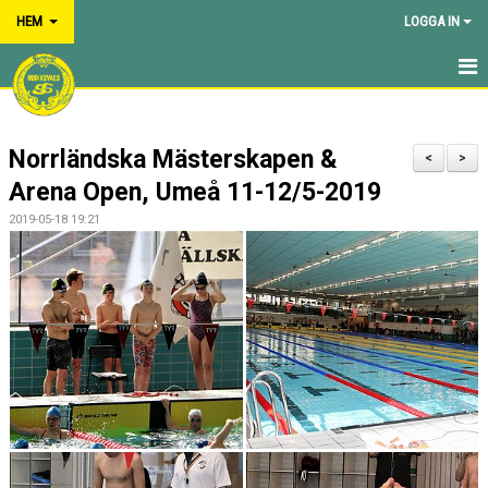
HEM
LOGGA IN
HEM
Norrländska Mästerskapen &
NYHETER
<
>
Arena Open, Umeå 11-12/5-2019
OM FÖRENINGEN
2019-05-18 19:21
KALENDER
BILDGALLERI
DOKUMENT
VÅRA GRUPPER/TRÄNARE
TÄVLINGAR