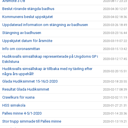
Årsmöte 31/8
2020-08-17 23:23
Beslut rörande stängda badhus
2020-04-30 12:07
Kommunens beslut uppskjutet
2020-04-02 18:36
Uppdaterad information om stängning av badhusen
2020-03-26 18:49
Stängning av badhusen
2020-03-23 16:44
Uppskjutet datum för årsmöte
2020-03-19 07:22
Info om coronasmittan
2020-03-15 13:42
Hudiksvalls simsällskap representerade på Ungdoms GP i
2020-03-12 17:45
Eskilstuna
Hudiksvalls simsällskap är tillbaka med ny tävling efter
2020-02-20 15:51
några års uppehåll!
Glada Hudiksimmet 15-16/2-2020
2020-02-18 20:55
Resultat Glada Hudiksimmet
2020-02-17 08:39
Crawlkurs för vuxna
2020-02-02 11:19
HSS simskola
2020-01-27 21:31
Palles minne 4-5/1-2020
2020-01-14 20:36
Stor trupp simmade till Palles minne
2020-01-13 19:21