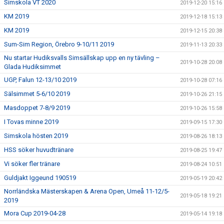
Simskola VT 2020
2019-12-20 15:16
KM 2019
2019-12-18 15:13
KM 2019
2019-12-15 20:38
Sum-Sim Region, Örebro 9-10/11 2019
2019-11-13 20:33
Nu startar Hudiksvalls Simsällskap upp en ny tävling –
2019-10-28 20:08
Glada Hudiksimmet
UGP, Falun 12-13/10 2019
2019-10-28 07:16
Sälsimmet 5-6/10 2019
2019-10-26 21:15
Masdoppet 7-8/9 2019
2019-10-26 15:58
I Tovas minne 2019
2019-09-15 17:30
Simskola hösten 2019
2019-08-26 18:13
HSS söker huvudtränare
2019-08-25 19:47
Vi söker fler tränare
2019-08-24 10:51
Guldjakt Iggeund 190519
2019-05-19 20:42
Norrländska Mästerskapen & Arena Open, Umeå 11-12/5-
2019-05-18 19:21
2019
Mora Cup 2019-04-28
2019-05-14 19:18