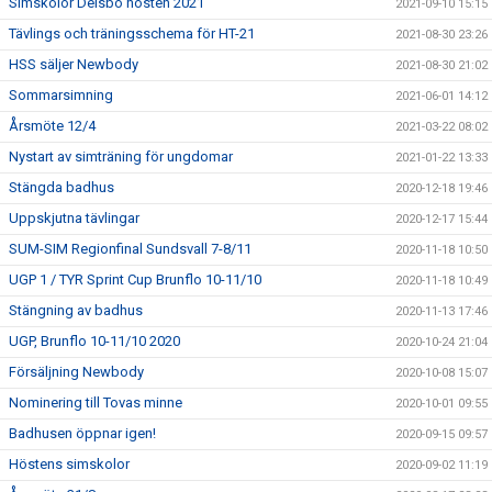
Simskolor Delsbo hösten 2021
2021-09-10 15:15
Tävlings och träningsschema för HT-21
2021-08-30 23:26
HSS säljer Newbody
2021-08-30 21:02
Sommarsimning
2021-06-01 14:12
Årsmöte 12/4
2021-03-22 08:02
Nystart av simträning för ungdomar
2021-01-22 13:33
Stängda badhus
2020-12-18 19:46
Uppskjutna tävlingar
2020-12-17 15:44
SUM-SIM Regionfinal Sundsvall 7-8/11
2020-11-18 10:50
UGP 1 / TYR Sprint Cup Brunflo 10-11/10
2020-11-18 10:49
Stängning av badhus
2020-11-13 17:46
UGP, Brunflo 10-11/10 2020
2020-10-24 21:04
Försäljning Newbody
2020-10-08 15:07
Nominering till Tovas minne
2020-10-01 09:55
Badhusen öppnar igen!
2020-09-15 09:57
Höstens simskolor
2020-09-02 11:19