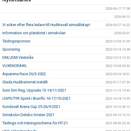
2026-06-17 17:38
2026-04-15
Vi söker efter flera ledare till Hudiksvall simsällskap!
2026-03-27 16:22
Information om platsbrist i simskolan
2026-03-01
Tävlingssponsor
2022-12-04 21:09
Sponsring
2022-10-19 10:38
DM/JDM Västerås
2022-10-13 10:32
VUXENCRAWL
2022-10-04 20:46
Aquarena Race 26/3-2022
2022-03-29 18:51
Glada Hudiksimmet inställt
2022-01-17 07:34
Sum Sim Reg, Uppsala 13-14/11-2021
2021-11-15 19:45
UGP3/TYR Sprint i Brunflo 16-17/10-2021
2021-10-18 19:39
Sundsvall Arena Cup 25-26/9-2021
2021-10-10 20:12
Simskolor Delsbo hösten 2021
2021-09-10 15:15
Tävlings och träningsschema för HT-21
2021-08-30 23:26