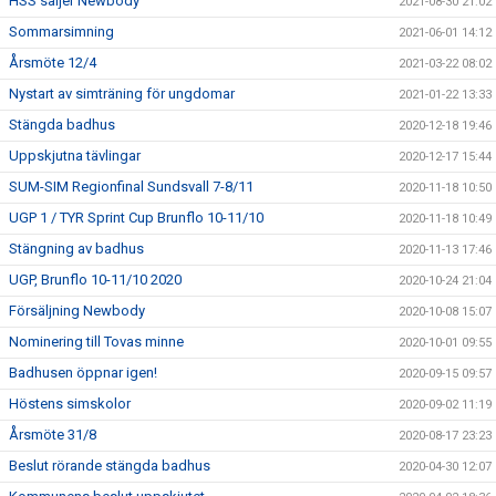
HSS säljer Newbody
2021-08-30 21:02
Sommarsimning
2021-06-01 14:12
Årsmöte 12/4
2021-03-22 08:02
Nystart av simträning för ungdomar
2021-01-22 13:33
Stängda badhus
2020-12-18 19:46
Uppskjutna tävlingar
2020-12-17 15:44
SUM-SIM Regionfinal Sundsvall 7-8/11
2020-11-18 10:50
UGP 1 / TYR Sprint Cup Brunflo 10-11/10
2020-11-18 10:49
Stängning av badhus
2020-11-13 17:46
UGP, Brunflo 10-11/10 2020
2020-10-24 21:04
Försäljning Newbody
2020-10-08 15:07
Nominering till Tovas minne
2020-10-01 09:55
Badhusen öppnar igen!
2020-09-15 09:57
Höstens simskolor
2020-09-02 11:19
Årsmöte 31/8
2020-08-17 23:23
Beslut rörande stängda badhus
2020-04-30 12:07