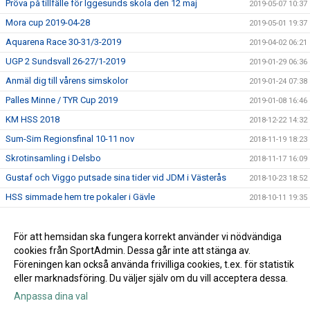
Pröva på tillfälle för Iggesunds skola den 12 maj
2019-05-07 10:37
Mora cup 2019-04-28
2019-05-01 19:37
Aquarena Race 30-31/3-2019
2019-04-02 06:21
UGP 2 Sundsvall 26-27/1-2019
2019-01-29 06:36
Anmäl dig till vårens simskolor
2019-01-24 07:38
Palles Minne / TYR Cup 2019
2019-01-08 16:46
KM HSS 2018
2018-12-22 14:32
Sum-Sim Regionsfinal 10-11 nov
2018-11-19 18:23
Skrotinsamling i Delsbo
2018-11-17 16:09
Gustaf och Viggo putsade sina tider vid JDM i Västerås
2018-10-23 18:52
HSS simmade hem tre pokaler i Gävle
2018-10-11 19:35
Försäljning av NewBody
2018-09-19 20:27
Simskola hösten 2018
För att hemsidan ska fungera korrekt använder vi nödvändiga
2018-07-06 12:25
cookies från SportAdmin. Dessa går inte att stänga av.
Sundsvall Sim 9-10 juni
2018-07-06 12:23
Föreningen kan också använda frivilliga cookies, t.ex. för statistik
eller marknadsföring. Du väljer själv om du vill acceptera dessa.
Anpassa dina val