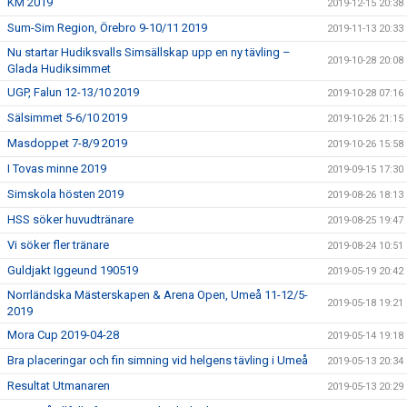
KM 2019
2019-12-15 20:38
Sum-Sim Region, Örebro 9-10/11 2019
2019-11-13 20:33
Nu startar Hudiksvalls Simsällskap upp en ny tävling –
2019-10-28 20:08
Glada Hudiksimmet
UGP, Falun 12-13/10 2019
2019-10-28 07:16
Sälsimmet 5-6/10 2019
2019-10-26 21:15
Masdoppet 7-8/9 2019
2019-10-26 15:58
I Tovas minne 2019
2019-09-15 17:30
Simskola hösten 2019
2019-08-26 18:13
HSS söker huvudtränare
2019-08-25 19:47
Vi söker fler tränare
2019-08-24 10:51
Guldjakt Iggeund 190519
2019-05-19 20:42
Norrländska Mästerskapen & Arena Open, Umeå 11-12/5-
2019-05-18 19:21
2019
Mora Cup 2019-04-28
2019-05-14 19:18
Bra placeringar och fin simning vid helgens tävling i Umeå
2019-05-13 20:34
Resultat Utmanaren
2019-05-13 20:29