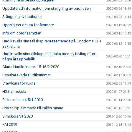
Kommunens beslut uppskjutet
2020-04-02 18:36
Uppdaterad information om stängning av badhusen
2020-03-26 18:49
Stängning av badhusen
2020-03-23 16:44
Uppskjutet datum för årsmöte
2020-03-19 07:22
Info om coronasmittan
2020-03-15 13:42
Hudiksvalls simsällskap representerade på Ungdoms GP i
2020-03-12 17:45
Eskilstuna
Hudiksvalls simsällskap är tillbaka med ny tävling efter
2020-02-20 15:51
några års uppehåll!
Glada Hudiksimmet 15-16/2-2020
2020-02-18 20:55
Resultat Glada Hudiksimmet
2020-02-17 08:39
Crawlkurs för vuxna
2020-02-02 11:19
HSS simskola
2020-01-27 21:31
Palles minne 4-5/1-2020
2020-01-14 20:36
Stor trupp simmade till Palles minne
2020-01-13 19:21
Simskola VT 2020
2019-12-20 15:16
KM 2019
2019-12-18 15:13