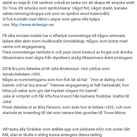
slutet av varje år. Det väcktes också en tanke om att skapa ett smycke unikt
för Tova. Ett smycke som symboliserar något fint, något starkt, kanske
vatten/simning/droppe och som en symbol emot kvinnovåld.
Vi fick kontakt med Viktor Lenper som gärna ville hjälpa
oss.
http://www.vkdesign.se/
På våra sociala medier har vi efterlyst nomineringar till någon simmare,
ledare eller aktiv inom Hudiksvalls Simsällskap. Någon som bidrar med
värme och engagemang.
Flera nomineringar ramlade in och juryn (som bestod av Roger och Annika
tillsammans med några från styrelsen) utsåg tillsammans årets pristagare.
2018 års pris delades ut till Julia Andersson. Hon jobbar som
simskoleledare i HSS.
Några av nomineringarna som hon fick lät så här: "Hon är duktig med
barnen och tar bra ansvar" "Hennes engagemang är helt fantastiskt, hon
hittar på saker som gör det mycket roligare för barnet".
Julia är omtyckt och får ofta fina lovord från barnens föräldrar. Grattis till
Julia!
Priset delades ut av Alva Persson, som även hon är ledare i HSS, och som
startade en insamling till det som senare blev grunden till Tovas Minne.
Vill tacka alla föräldrar som ställde upp och jobbade inför och under vårt
KM, utan er skulle vi aldrig kunna arrangera denna tävling.