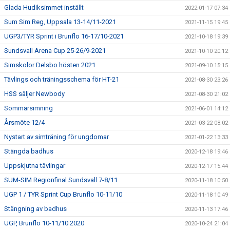
Glada Hudiksimmet inställt
2022-01-17 07:34
Sum Sim Reg, Uppsala 13-14/11-2021
2021-11-15 19:45
UGP3/TYR Sprint i Brunflo 16-17/10-2021
2021-10-18 19:39
Sundsvall Arena Cup 25-26/9-2021
2021-10-10 20:12
Simskolor Delsbo hösten 2021
2021-09-10 15:15
Tävlings och träningsschema för HT-21
2021-08-30 23:26
HSS säljer Newbody
2021-08-30 21:02
Sommarsimning
2021-06-01 14:12
Årsmöte 12/4
2021-03-22 08:02
Nystart av simträning för ungdomar
2021-01-22 13:33
Stängda badhus
2020-12-18 19:46
Uppskjutna tävlingar
2020-12-17 15:44
SUM-SIM Regionfinal Sundsvall 7-8/11
2020-11-18 10:50
UGP 1 / TYR Sprint Cup Brunflo 10-11/10
2020-11-18 10:49
Stängning av badhus
2020-11-13 17:46
UGP, Brunflo 10-11/10 2020
2020-10-24 21:04