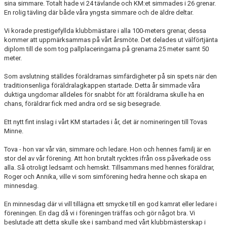
sina simmare. Totalt hade vi 24 tävlande och KM:et simmades i 26 grenar.
En rolig tävling där både våra yngsta simmare och de äldre deltar.
Vi korade prestigefyllda klubbmästare i alla 100-meters grenar, dessa
kommer att uppmärksammas på vårt årsmöte. Det delades ut välförtjänta
diplom till de som tog pallplaceringarna på grenarna 25 meter samt 50
meter.
Som avslutning ställdes föräldrarnas simfärdigheter på sin spets när den
traditionsenliga föräldralagkappen startade. Detta år simmade våra
duktiga ungdomar alldeles för snabbt för att föräldrarna skulle ha en
chans, föräldrar fick med andra ord se sig besegrade.
Ett nytt fint inslag i vårt KM startades i år, det är nomineringen till Tovas
Minne.
Tova - hon var vår vän, simmare och ledare. Hon och hennes familj är en
stor del av vår förening. Att hon brutalt rycktes ifrån oss påverkade oss
alla. Så otroligt ledsamt och hemskt. Tillsammans med hennes föräldrar,
Roger och Annika, ville vi som simförening hedra henne och skapa en
minnesdag.
En minnesdag där vi vill tillägna ett smycke till en god kamrat eller ledare i
föreningen. En dag då vi i föreningen träffas och gör något bra. Vi
beslutade att detta skulle ske i samband med vårt klubbmästerskap i