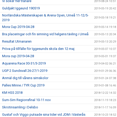
Vi söker fler tränare
2019-08-24 10:51
Guldjakt Iggeund 190519
2019-05-19 20:42
Norrländska Mästerskapen & Arena Open, Umeå 11-12/5-
2019-05-18 19:21
2019
Mora Cup 2019-04-28
2019-05-14 19:18
Bra placeringar och fin simning vid helgens tävling i Umeå
2019-05-13 20:34
Resultat Utmanaren
2019-05-13 20:29
Pröva på tillfälle för Iggesunds skola den 12 maj
2019-05-07 10:37
Mora cup 2019-04-28
2019-05-01 19:37
Aquarena Race 30-31/3-2019
2019-04-02 06:21
UGP 2 Sundsvall 26-27/1-2019
2019-01-29 06:36
Anmäl dig till vårens simskolor
2019-01-24 07:38
Palles Minne / TYR Cup 2019
2019-01-08 16:46
KM HSS 2018
2018-12-22 14:32
Sum-Sim Regionsfinal 10-11 nov
2018-11-19 18:23
Skrotinsamling i Delsbo
2018-11-17 16:09
Gustaf och Viggo putsade sina tider vid JDM i Västerås
2018-10-23 18:52