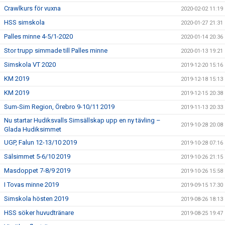
Crawlkurs för vuxna
2020-02-02 11:19
HSS simskola
2020-01-27 21:31
Palles minne 4-5/1-2020
2020-01-14 20:36
Stor trupp simmade till Palles minne
2020-01-13 19:21
Simskola VT 2020
2019-12-20 15:16
KM 2019
2019-12-18 15:13
KM 2019
2019-12-15 20:38
Sum-Sim Region, Örebro 9-10/11 2019
2019-11-13 20:33
Nu startar Hudiksvalls Simsällskap upp en ny tävling –
2019-10-28 20:08
Glada Hudiksimmet
UGP, Falun 12-13/10 2019
2019-10-28 07:16
Sälsimmet 5-6/10 2019
2019-10-26 21:15
Masdoppet 7-8/9 2019
2019-10-26 15:58
I Tovas minne 2019
2019-09-15 17:30
Simskola hösten 2019
2019-08-26 18:13
HSS söker huvudtränare
2019-08-25 19:47