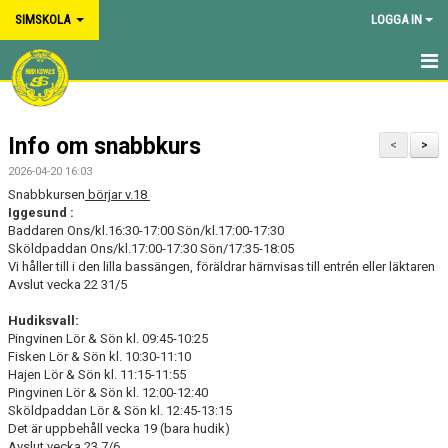
SIMSKOLA
LOGGA IN
HEM
Info om snabbkurs
NYHETER
<
>
2026-04-20 16:03
OM VÅR SIMSKOLA
Snabbkursen
börjar v.18
Iggesund :
Baddaren Ons/kl.16:30-17:00 Sön/kl.17:00-17:30
KALENDER
Sköldpaddan Ons/kl.17:00-17:30 Sön/17:35-18:05
Vi håller till i den lilla bassängen, föräldrar härnvisas till entrén eller läktaren
Avslut vecka 22 31/5
Hudiksvall:
Pingvinen Lör & Sön kl. 09:45-10:25
Fisken Lör & Sön kl. 10:30-11:10
Hajen Lör & Sön kl. 11:15-11:55
Pingvinen Lör & Sön kl. 12:00-12:40
Sköldpaddan Lör & Sön kl. 12:45-13:15
Det är uppbehåll vecka 19 (bara hudik)
Avslut vecka 23 7/6