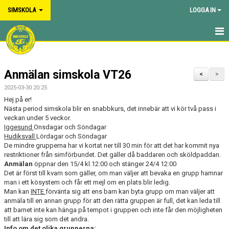
SIMSKOLA
LOGGA IN
HEM
Anmälan simskola VT26
NYHETER
<
>
2025-03-30 20:25
OM VÅR SIMSKOLA
Hej på er!
Nästa period simskola blir en snabbkurs, det innebär att vi kör två pass i
veckan under 5 veckor.
KALENDER
Iggesund
Onsdagar och Söndagar
Hudiksvall
Lördagar och Söndagar
De mindre grupperna har vi kortat ner till 30 min för att det har kommit nya
restriktioner från simförbundet. Det gäller då baddaren och sköldpaddan.
Anmälan
öppnar den 15/4 kl.12:00 och stänger 24/4 12:00
Det är först till kvarn som gäller, om man väljer att bevaka en grupp hamnar
man i ett kösystem och får ett mejl om en plats blir ledig.
Man kan
INTE
förvänta sig att ens barn kan byta grupp om man väljer att
anmäla till en annan grupp för att den rätta gruppen är full, det kan leda till
att barnet inte kan hänga på tempot i gruppen och inte får den möjligheten
till att lära sig som det andra.
Info om det olika grupperna: