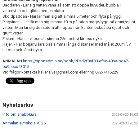
Baddaren - Lär sig vatten vana så som att doppa huvudet, bubbla i
vattenytan och glida med en platta.
Sköldpaddan - Här lär man sig att simma 5 meter och flyta på rygg.
Pingvinen - Här lär man sig simma 10 m på båda mage/rygg på grunt/djupt
vatten. Man lär sig dessutom att hoppa från kanten också på djupt och
grunt vatten.
Fisken - Här lär vi oss att simma 25m och vi lär oss dyka.
Hajen - Här börjar vi lära oss simma långa distanser med målet 200m ´, vi
lär oss också att dyka.
ANMÄLAN
https://sportadmin.se/book/?F=d2f8af80-ef6c-40ba-bd47-
ba9eecd43015
Vid frågor kontakta kaller.alva@gmail.com eller ring 072-7416229
Nyhetsarkiv
Info om snabbkurs
2026-04-20 16:03
Anmälan simskola VT26
2025-03-30 20:25