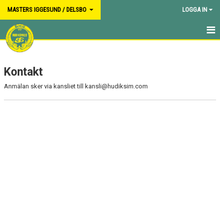
MASTERS IGGESUND / DELSBO
LOGGA IN
HEM
Kontakt
NYHETER
Anmälan sker via kansliet till kansli@hudiksim.com
KALENDER
BILDGALLERI
DOKUMENT
KONTAKT