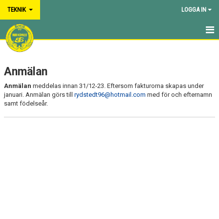
TEKNIK
LOGGA IN
HEM
Anmälan
NYHETER
Anmälan
meddelas innan 31/12-23. Eftersom fakturorna skapas under
ANMÄLAN
januari. Anmälan görs till
rydstedt96@hotmail.com
med för och efternamn
samt födelseår.
KALENDER
BILDGALLERI
DOKUMENT
KONTAKT