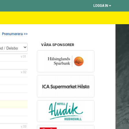
LOGGA IN
Prenumerera >>
VÅRA SPONSORER
v.31
v.32
v.33