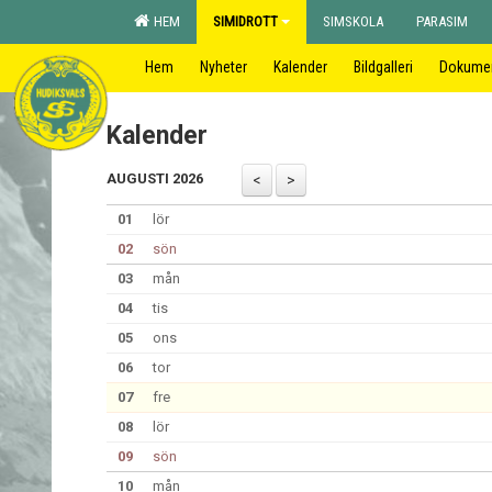
HEM
SIMIDROTT
SIMSKOLA
PARASIM
Hem
Nyheter
Kalender
Bildgalleri
Dokume
Kalender
AUGUSTI 2026
01
lör
02
sön
03
mån
04
tis
05
ons
06
tor
07
fre
08
lör
09
sön
10
mån