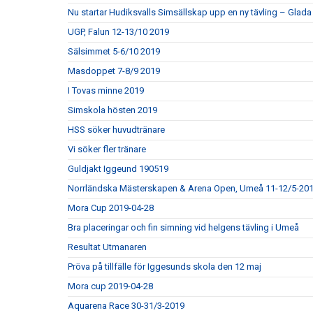
Nu startar Hudiksvalls Simsällskap upp en ny tävling – Gla
UGP, Falun 12-13/10 2019
Sälsimmet 5-6/10 2019
Masdoppet 7-8/9 2019
I Tovas minne 2019
Simskola hösten 2019
HSS söker huvudtränare
Vi söker fler tränare
Guldjakt Iggeund 190519
Norrländska Mästerskapen & Arena Open, Umeå 11-12/5-20
Mora Cup 2019-04-28
Bra placeringar och fin simning vid helgens tävling i Umeå
Resultat Utmanaren
Pröva på tillfälle för Iggesunds skola den 12 maj
Mora cup 2019-04-28
Aquarena Race 30-31/3-2019