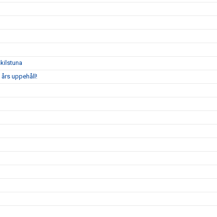
kilstuna
 års uppehåll!