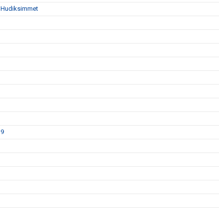
da Hudiksimmet
19