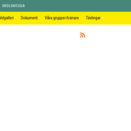
MEDLEMSSIDA
ildgalleri
Dokument
Våra grupper/tränare
Tävlingar