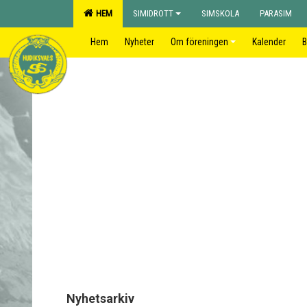
HEM
SIMIDROTT
SIMSKOLA
PARASIM
Hem
Nyheter
Om föreningen
Kalender
B
Nyhetsarkiv