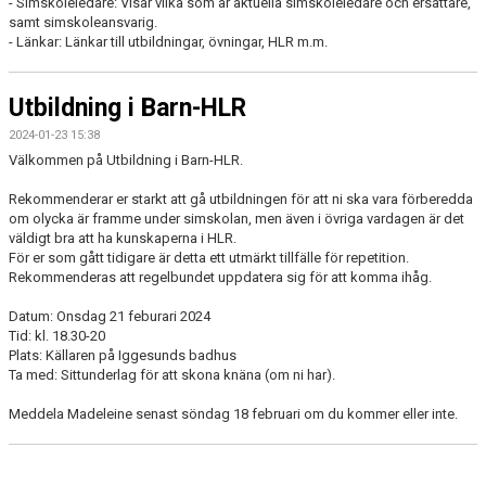
- Simskoleledare: Visar vilka som är aktuella simskoleledare och ersättare,
samt simskoleansvarig.
- Länkar: Länkar till utbildningar, övningar, HLR m.m.
Utbildning i Barn-HLR
2024-01-23 15:38
Välkommen på Utbildning i Barn-HLR.
Rekommenderar er starkt att gå utbildningen för att ni ska vara förberedda
om olycka är framme under simskolan, men även i övriga vardagen är det
väldigt bra att ha kunskaperna i HLR.
För er som gått tidigare är detta ett utmärkt tillfälle för repetition.
Rekommenderas att regelbundet uppdatera sig för att komma ihåg.
Datum: Onsdag 21 feburari 2024
Tid: kl. 18.30-20
Plats: Källaren på Iggesunds badhus
Ta med: Sittunderlag för att skona knäna (om ni har).
Meddela Madeleine senast söndag 18 februari om du kommer eller inte.