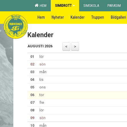
HEM
SIMIDROTT
SIMSKOLA
PARASIM
Hem
Nyheter
Kalender
Truppen
Bildgalleri
Kalender
AUGUSTI 2026
01
lör
02
sön
03
mån
04
tis
05
ons
06
tor
07
fre
08
lör
09
sön
10
mån