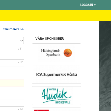
LOGGA IN
Prenumerera >>
VÅRA SPONSORER
v.31
v.32
v.33