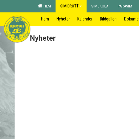
HEM
SIMIDROTT
SIMSKOLA
PARASIM
Hem
Nyheter
Kalender
Bildgalleri
Dokume
Nyheter