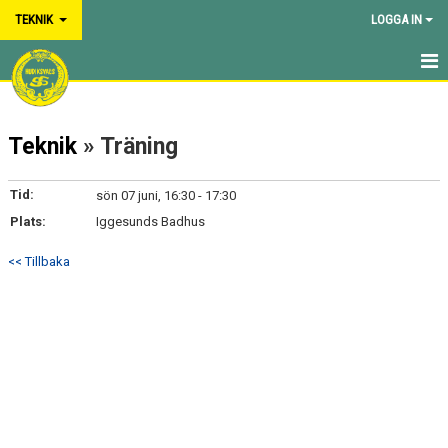
TEKNIK
LOGGA IN
HEM
Teknik
» Träning
NYHETER
ANMÄLAN
Tid:
sön 07 juni, 16:30 - 17:30
Plats:
Iggesunds Badhus
KALENDER
<< Tillbaka
BILDGALLERI
DOKUMENT
KONTAKT