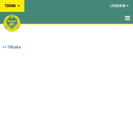
TEKNIK
LOGGA IN
HEM
NYHETER
<< Tillbaka
ANMÄLAN
KALENDER
BILDGALLERI
DOKUMENT
KONTAKT