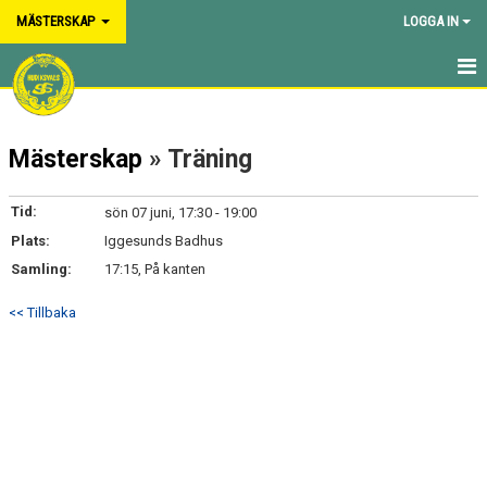
MÄSTERSKAP
LOGGA IN
HEM
Mästerskap
» Träning
NYHETER
KALENDER
Tid:
sön 07 juni, 17:30 - 19:00
Plats:
Iggesunds Badhus
TRUPPEN
Samling:
17:15, På kanten
BILDGALLERI
<< Tillbaka
KONTAKT
DOKUMENT