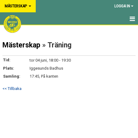
MÄSTERSKAP
LOGGA IN
HEM
Mästerskap
» Träning
NYHETER
KALENDER
Tid:
tor 04 juni, 18:00 - 19:30
Plats:
Iggesunds Badhus
TRUPPEN
Samling:
17:45, På kanten
BILDGALLERI
<< Tillbaka
KONTAKT
DOKUMENT