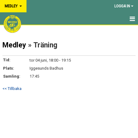
MEDLEY
LOGGA IN
HEM
Medley
» Träning
NYHETER
KALENDER
Tid:
tor 04 juni, 18:00 - 19:15
Plats:
Iggesunds Badhus
TRUPPEN
Samling:
17:45
BILDGALLERI
<< Tillbaka
DOKUMENT
KONTAKT